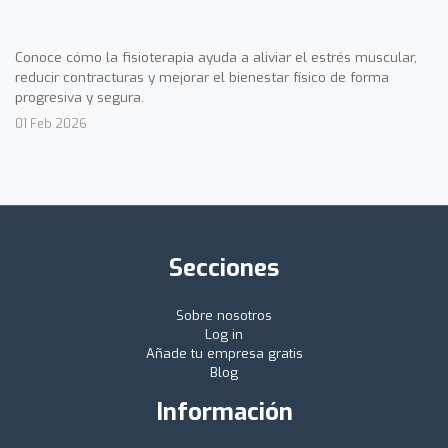
Conoce cómo la fisioterapia ayuda a aliviar el estrés muscular,
reducir contracturas y mejorar el bienestar físico de forma
progresiva y segura.
01 Feb 2026
Secciones
Sobre nosotros
Log in
Añade tu empresa gratis
Blog
Información