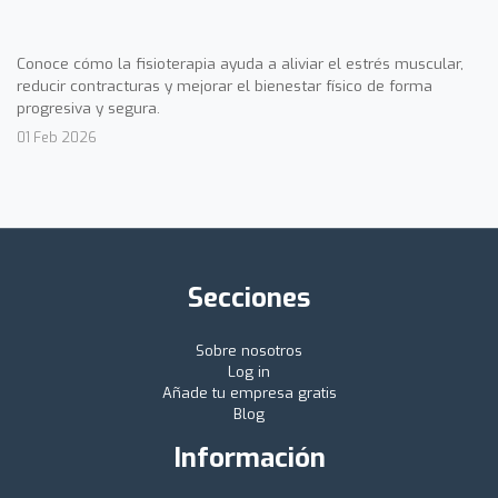
Conoce cómo la fisioterapia ayuda a aliviar el estrés muscular,
reducir contracturas y mejorar el bienestar físico de forma
progresiva y segura.
01 Feb 2026
Secciones
Sobre nosotros
Log in
Añade tu empresa gratis
Blog
Información