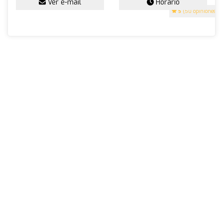
Ver e-mail
Horario
5
(50 opiniones)