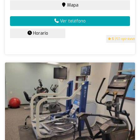
Mapa
Ver teléfono
Horario
5
(50 opiniones)