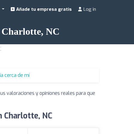
a
Añade tu empresa gratis
Log in
n Charlotte, NC
C
ia cerca de mí
sus valoraciones y opiniones reales para que
n Charlotte, NC