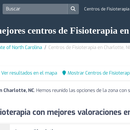
Centros de Fisioterapi
ejores centros de Fisioterapia e
ate of North Carolina
Centros de Fisioterapia en Charlotte, N
Ver resultados en el mapa
Mostrar Centros de Fisioterap
n Charlotte, NC
. Hemos reunido las opciones de la zona con 
ioterapia con mejores valoraciones e