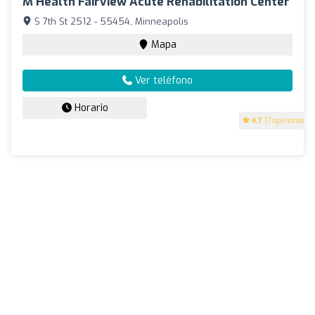
M Health Fairview Acute Rehabilitation Center
S 7th St 2512 - 55454, Minneapolis
Mapa
Ver teléfono
Horario
4.7
(7 opiniones)