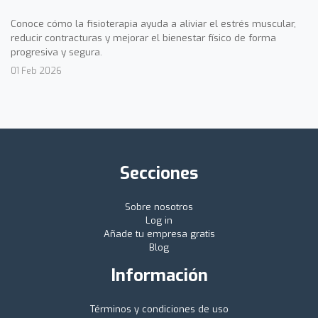
Conoce cómo la fisioterapia ayuda a aliviar el estrés muscular,
reducir contracturas y mejorar el bienestar físico de forma
progresiva y segura.
01 Feb 2026
Secciones
Sobre nosotros
Log in
Añade tu empresa gratis
Blog
Información
Términos y condiciones de uso